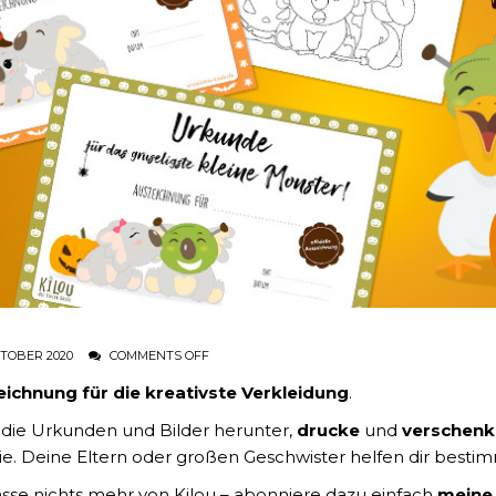
KTOBER 2020
COMMENTS OFF
ichnung für die kreativste Verkleidung
.
die Urkunden und Bilder herunter,
drucke
und
verschen
ie. Deine Eltern oder großen Geschwister helfen dir bestim
sse nichts mehr von Kilou – abonniere dazu einfach
meine