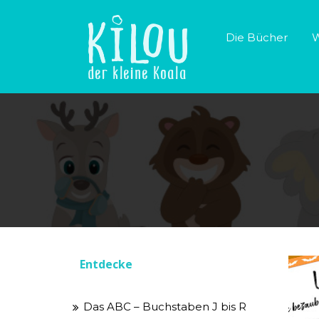
Skip
to
Die Bücher
W
content
Entdecke
Das ABC – Buchstaben J bis R