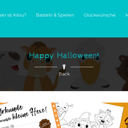
er ist Kilou?
Basteln & Spielen
Glückwünsche
M
Happy Halloween!
Back