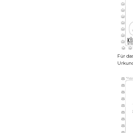
Für das
Urkund