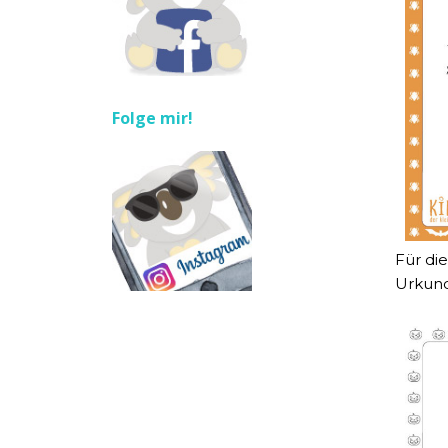
Folge mir!
Für di
Urkund