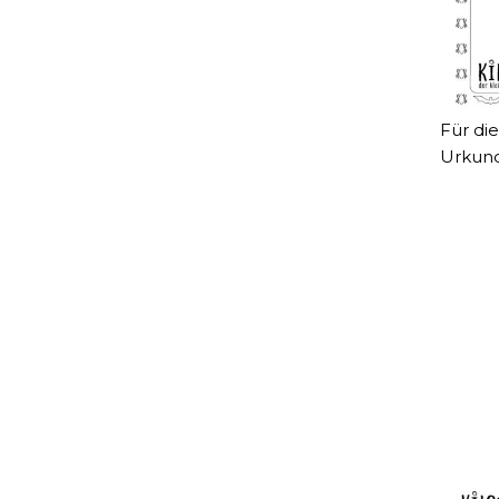
Für di
Urkund