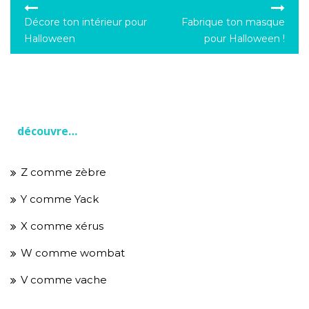
Navigation
Décore ton intérieur pour
Fabrique ton masque
Halloween
pour Halloween !
de
l’article
découvre…
Z comme zèbre
Y comme Yack
X comme xérus
W comme wombat
V comme vache