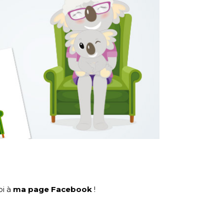
oi à
ma page Facebook
!