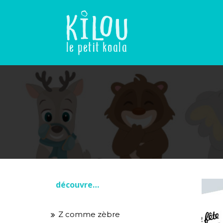
Skip
to
content
Le petit koala
découvre…
Z comme zèbre