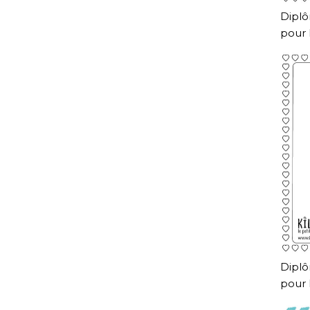
Diplô
pour 
Diplô
pour 