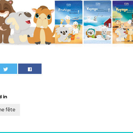
 in
e fête