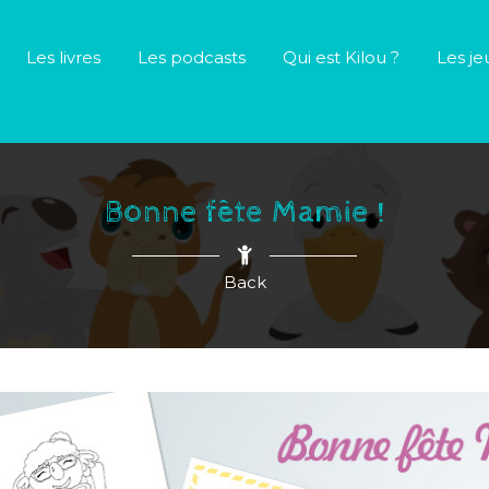
Les livres
Les podcasts
Qui est Kilou ?
Les je
Bonne fête Mamie !
Back