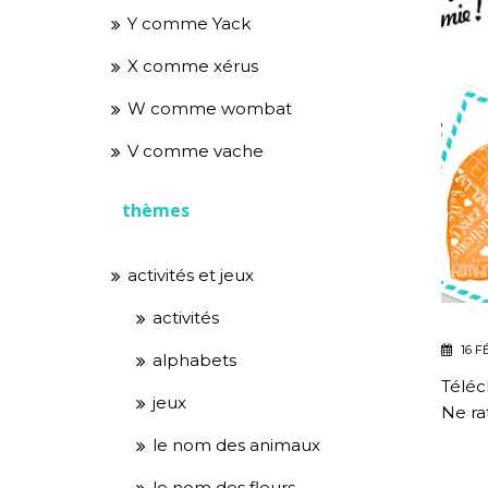
Y comme Yack
X comme xérus
W comme wombat
V comme vache
thèmes
activités et jeux
activités
16 F
alphabets
Téléc
jeux
Ne ra
le nom des animaux
le nom des fleurs