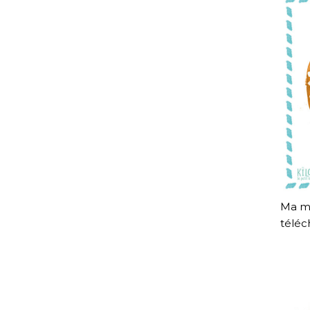
Ma ma
téléc