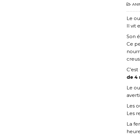
ANI
Le ou
Il vi
Son é
Ce pe
nourr
creus
C’est
de 4
Le ou
avert
Les o
Les r
La fe
heure