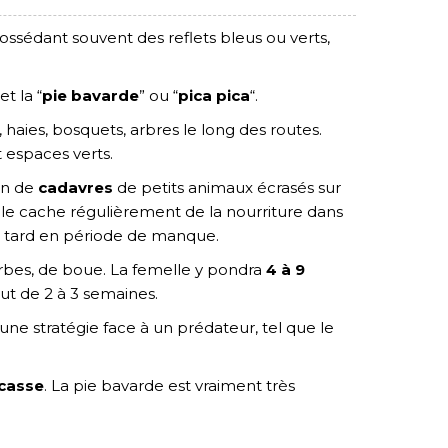
possédant souvent des reflets bleus ou verts,
t la “
pie bavarde
” ou “
pica pica
“.
, haies, bosquets, arbres le long des routes.
t espaces verts.
en de
cadavres
de petits animaux écrasés sur
lle cache régulièrement de la nourriture dans
us tard en période de manque.
’herbes, de boue. La femelle y pondra
4 à 9
out de 2 à 3 semaines.
 une stratégie face à un prédateur, tel que le
casse
. La pie bavarde est vraiment très