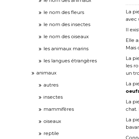
le nom des animaux
La pi
le nom des fleurs
avec 
le nom des insectes
Il ex
le nom des oiseaux
Elle 
Mais 
les animaux marins
La pie
les langues étrangères
les ro
animaux
un tr
La pi
autres
oeufs
insectes
La pi
mammifères
chat. 
La pi
oiseaux
bavar
reptile
Conna