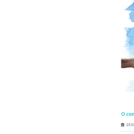
O co
23 J