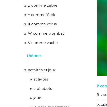
des
Z comme zèbre
artic
Y comme Yack
X comme xérus
W comme wombat
V comme vache
thèmes
activités et jeux
activités
P co
alphabets
2 S
jeux
ANI