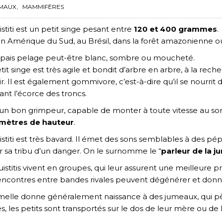
MAUX
,
MAMMIFÈRES
istiti est un petit singe pesant entre
120 et 400 grammes
.
t en Amérique du Sud, au Brésil, dans la forêt amazonienne ou
pais pelage peut-être blanc, sombre ou moucheté.
tit singe est très agile et bondit d’arbre en arbre, à la rec
ir. Il est également gommivore, c’est-à-dire qu’il se nourrit
ant l’écorce des troncs.
 un bon grimpeur, capable de monter à toute vitesse au som
 mètres de hauteur
.
istiti est très bavard. Il émet des sons semblables à des p
ir sa tribu d’un danger. On le surnomme le “
parleur de la j
uistitis vivent en groupes, qui leur assurent une meilleure p
encontres entre bandes rivales peuvent dégénérer et donne
melle donne généralement naissance à des jumeaux, qui p
s, les petits sont transportés sur le dos de leur mère ou de 