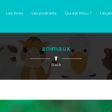
Les livres
Les podcasts
Qui est Kilou ?
Les je
animaux
Back
gation