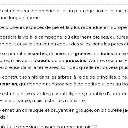
e est un oiseau de grande taille, au plumage noir et blanc, 
une longue queue.
iste plusieurs espèces de pie et la plus répandue en Europe e
apprécie la vie à la campagne, où alternent prairies, cultures
on peut aussi la trouver au coeur des villes, dans les parcs e
 se nourrit d’
insectes
, de
vers
, de
graines
, de
baies
ou bi
utes, mais aussi d’
oeufs
ou de
poussins
d’autres oiseaux. E
ou creusé dans la terre avec son bec qu’elle retrouvera pl
e construit son nid dans les arbres, à l’aide de brindilles, d
 par an
, qui donneront naissance à de petits oisillons au b
e est un des oiseaux les plus intelligents, capable d’adopter
Elle est hardie, mais reste très méfiante.
e émet un cri rauque et bruyant en groupe, on dit qu’elle
ja
de !
is-tu l’expression “bavard comme une pie” ?