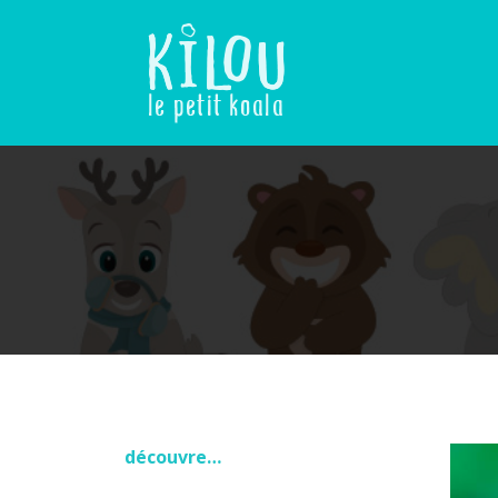
Skip
to
content
Le petit koala
découvre…
Navi