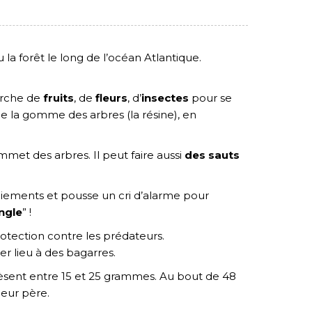
 la forêt le long de l’océan Atlantique.
herche de
fruits
, de
fleurs
, d’
insectes
pour se
 de la gomme des arbres (la résine), en
met des arbres. Il peut faire aussi
des sauts
épiements et pousse un cri d’alarme pour
ungle
” !
rotection contre les prédateurs.
r lieu à des bagarres.
èsent entre 15 et 25 grammes. Au bout de 48
leur père.